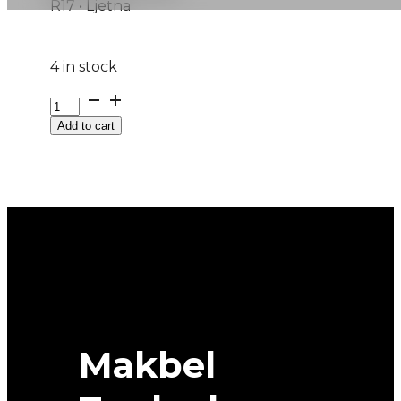
R17 • Ljetna
4 in stock
215/40R17
PRIMACY-
Add to cart
4-
PLUS
87W
MICHELIN
quantity
Makbel