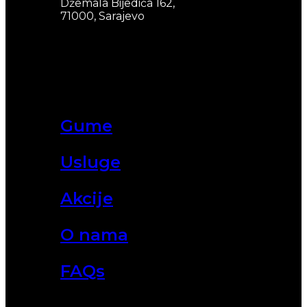
Džemala Bijedića 162,
71000, Sarajevo
Gume
Usluge
Akcije
O nama
FAQs