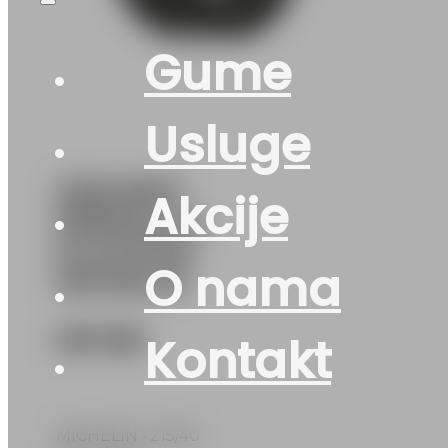
Gume
Usluge
215/40R17
Akcije
PRIMACY-4-
PLUS 87W
O nama
MICHELIN
291
KM
Kontakt
MICHELIN • 215/40