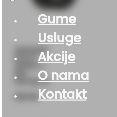
Gume
Usluge
215/40R18
Akcije
PILOT-
SPORT-4
O nama
85Y
MICHELIN
Kontakt
280
KM