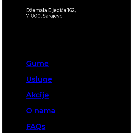
Džemala Bijedića 162,
71000, Sarajevo
Gume
Usluge
Akcije
O nama
FAQs