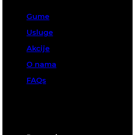
Gume
Usluge
Akcije
O nama
FAQs