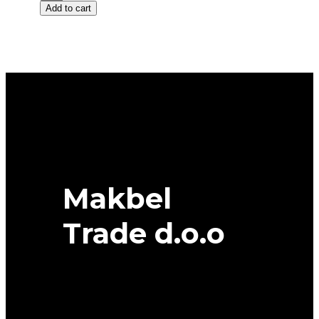
Add to cart
17
RIKEN
SUMMER
3
91W
XL
quantity
Makbel
Trade d.o.o