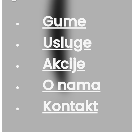
Gume
Usluge
Akcije
O nama
Kontakt