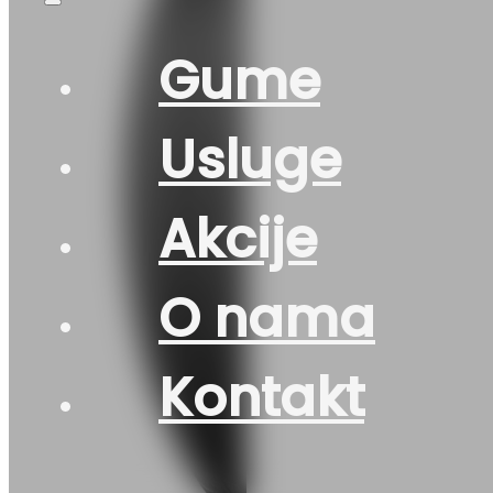
Gume
Usluge
Akcije
O nama
Kontakt