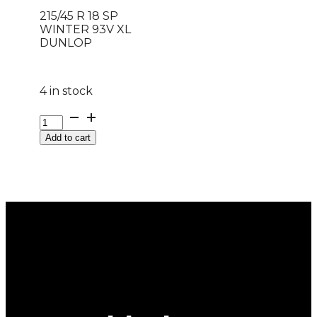
215/45 R 18 SP
WINTER 93V XL
DUNLOP
4 in stock
215/45
R
Add to cart
18
SP
WINTER
93V
XL
DUNLOP
quantity