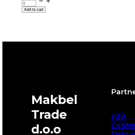
M+S
Add to cart
ALPIN-
6
90H
MICHELIN
quantity
Partne
Makbel
Trade
ASA
Centra
d.o.o
Osigu