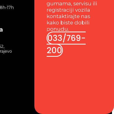
gumama, servisu ili
 8h-17h
registraciji vozila
kontaktirajte nas
kako biste dobili
a
ponudu.
033/769-
62,
200
rajevo