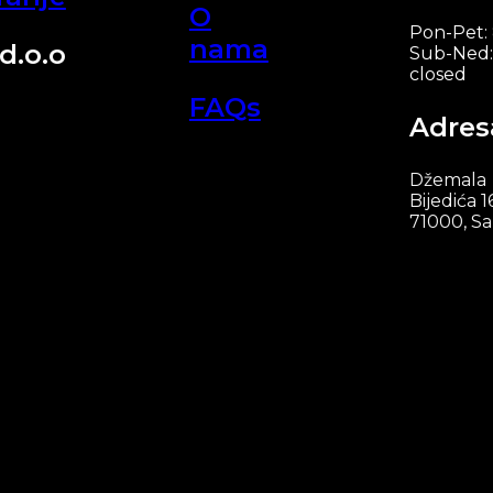
O
Pon-Pet:
nama
d.o.o
Sub-Ned:
closed
FAQs
Adres
Džemala
Bijedića 1
71000, Sa