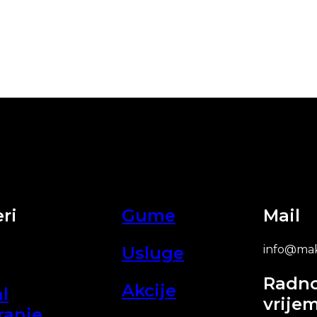
ri
Gume
Mail
Usluge
info@mak
Radn
Akcije
l
vrije
ranje