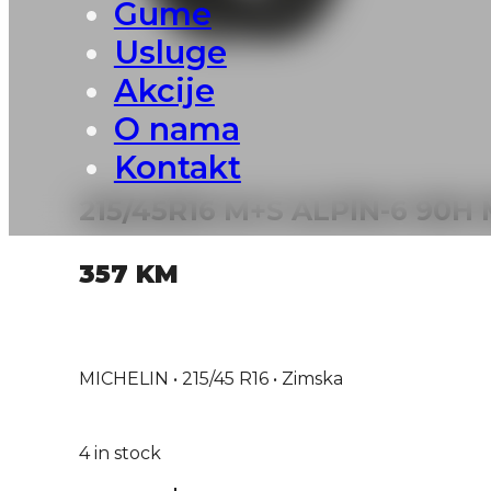
Gume
Usluge
Akcije
O nama
Kontakt
215/45R16 M+S ALPIN-6 90H
357
KM
MICHELIN • 215/45 R16 • Zimska
4 in stock
215/45R16