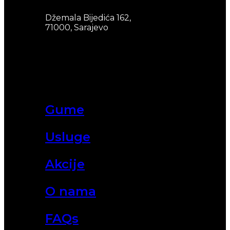
Džemala Bijedića 162,
71000, Sarajevo
Gume
Usluge
Akcije
O nama
FAQs