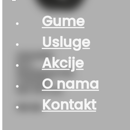
Gume
Usluge
215/45R18
Akcije
M+S
SNOWMASTER-
O nama
2-SPORT
93V PETLAS
Kontakt
180
KM