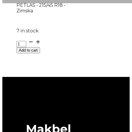
PETLAS • 215/45 R18 •
Zimska
7 in stock
215/45R18
M+S
Add to cart
SNOWMASTER-
2-
SPORT
93V
PETLAS
quantity
Makbel