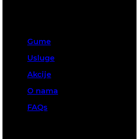
Gume
Usluge
Akcije
O nama
FAQs