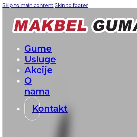
Skip to main content
Skip to footer
Gume
Usluge
Akcije
O
nama
Kontakt