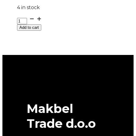
4 in stock
215/50
R
Add to cart
17
ALL
WEATHER
95V
All
season
SAVA
quantity
Makbel
Trade d.o.o