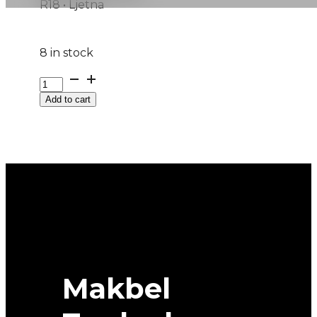
R18 • Ljetna
8 in stock
215/50R18
PRIMACY-
Add to cart
5
92V
MICHELIN
quantity
Makbel