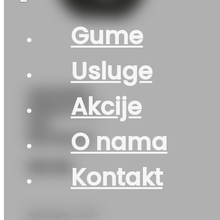
Gume
Usluge
215/50R18
Akcije
PRIMACY-5
92V
O nama
MICHELIN
305
KM
Kontakt
MICHELIN • 215/50