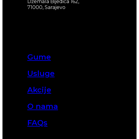
Džemala Bijedića 162,
71000, Sarajevo
Gume
Usluge
Akcije
O nama
FAQs