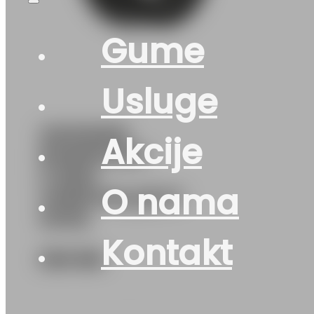
Gume
Usluge
215/50R18
Akcije
RAINSPORT-
5 96W
O nama
UNIROYAL(DOT-
2023)
Kontakt
329
KM