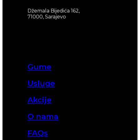
Džemala Bijedića 162,
71000, Sarajevo
Gume
Usluge
Akcije
O nama
FAQs