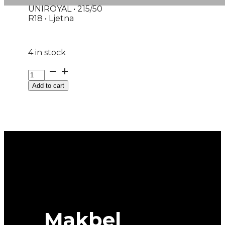
UNIROYAL • 215/50
R18 • Ljetna
4 in stock
215/50R18
RAINSPORT-
Add to cart
5
96W
UNIROYAL(DOT-
2023)
quantity
Makbel