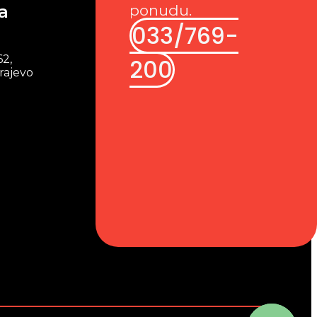
a
ponudu.
033/769-
62,
200
rajevo