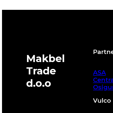
XL
All
season
TOYO
quantity
Partne
Makbel
Trade
ASA
Centra
d.o.o
Osigu
Vulco 