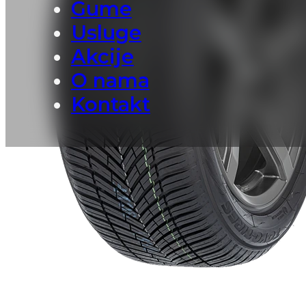
Gume
Usluge
Akcije
O nama
Kontakt