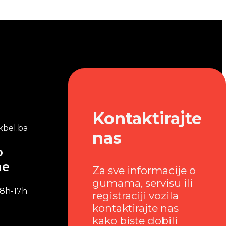
Kontaktirajte
bel.ba
nas
o
me
Za sve informacije o
gumama, servisu ili
 8h-17h
registraciji vozila
kontaktirajte nas
kako biste dobili