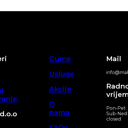
ri
Gume
Mail
Usluge
info@mak
Radn
Akcije
l
vrije
ranje
O
Pon-Pet:
nama
d.o.o
Sub-Ned:
closed
FAQs