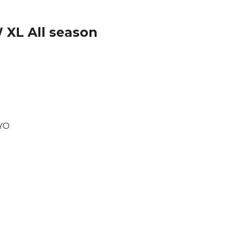
 XL All season
OYO