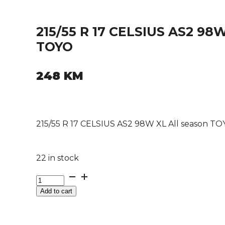
215/55 R 17 CELSIUS AS2 98W
TOYO
248
KM
215/55 R 17 CELSIUS AS2 98W XL All season T
22 in stock
215/55
R
Add to cart
17
CELSIUS
AS2
98W