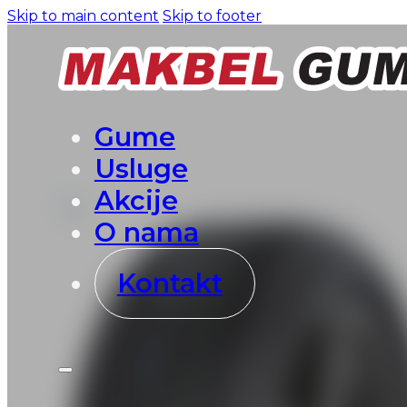
Skip to main content
Skip to footer
Gume
Usluge
Akcije
O nama
Kontakt