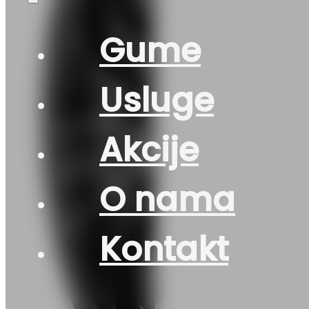
Gume
Usluge
Akcije
O nama
Kontakt