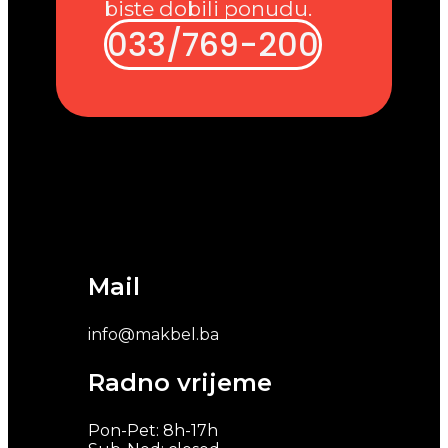
biste dobili ponudu.
033/769-200
Mail
info@makbel.ba
Radno vrijeme
Pon-Pet: 8h-17h