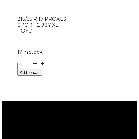
215/55 R 17 PROXES
SPORT 2 98Y XL
TOYO
17 in stock
215/55
R
Add to cart
17
PROXES
SPORT
2
98Y
XL
TOYO
quantity