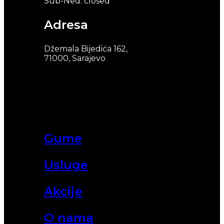
Sub-Ned: closed
Adresa
Džemala Bijedića 162,
71000, Sarajevo
Gume
Usluge
Akcije
O nama