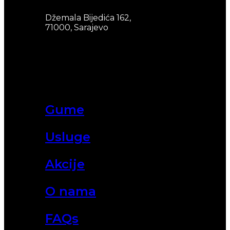
Džemala Bijedića 162,
71000, Sarajevo
Gume
Usluge
Akcije
O nama
FAQs