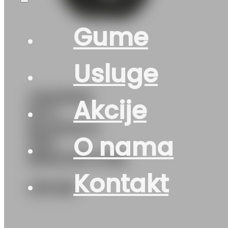
Gume
Usluge
215/55R16
Akcije
M+S
BLIZZAK-6
O nama
97H
BRIDGESTONE
Kontakt
279
KM