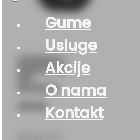
Gume
Usluge
215/55R18 E-
Akcije
PRIMACY XL
99V
O nama
MICHELIN
299
KM
Kontakt
MICHELIN • 215/55