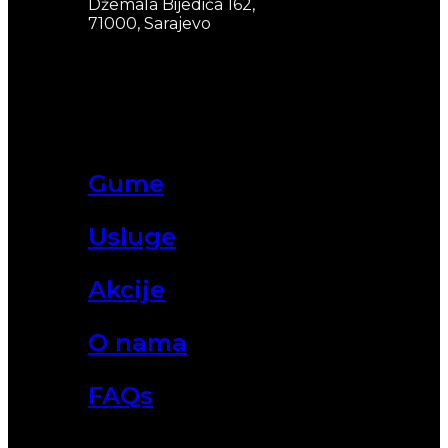
Džemala Bijedića 162,
71000, Sarajevo
Gume
Usluge
Akcije
O nama
FAQs