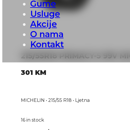
Gume
Usluge
Akcije
O nama
Kontakt
215/55R18 PRIMACY-5 99V M
301
KM
MICHELIN • 215/55 R18 • Ljetna
16 in stock
215/55R18