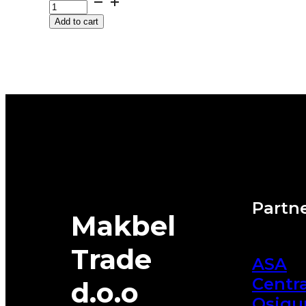
PRIMACY-
Add to cart
5
99V
MICHELIN
quantity
Partne
Makbel
Trade
ASA
Centra
d.o.o
Osigu