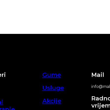
ri
Gume
Mail
Usluge
info@mak
Radn
Akcije
l
vrije
ranje