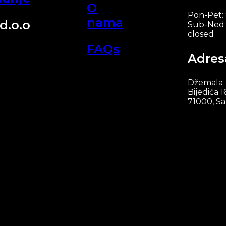
O
Pon-Pet:
nama
d.o.o
Sub-Ned:
closed
FAQs
Adres
Džemala
Bijedića 1
71000, Sa