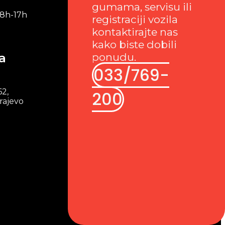
gumama, servisu ili
 8h-17h
registraciji vozila
kontaktirajte nas
kako biste dobili
a
ponudu.
033/769-
62,
200
rajevo