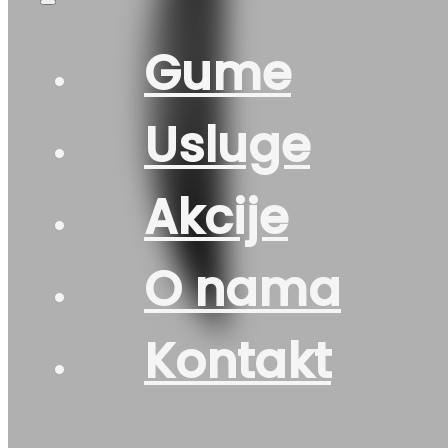
Gume
Usluge
Akcije
O nama
Kontakt