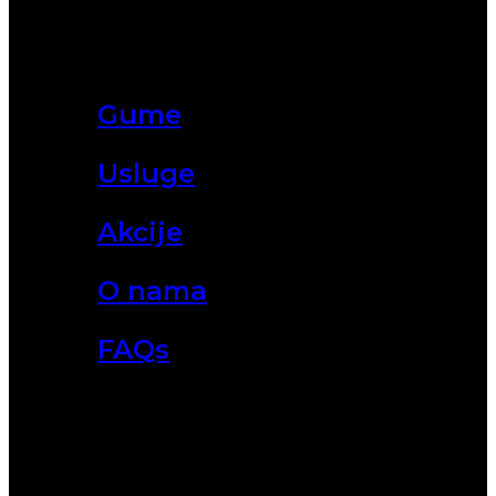
Gume
Usluge
Akcije
O nama
FAQs