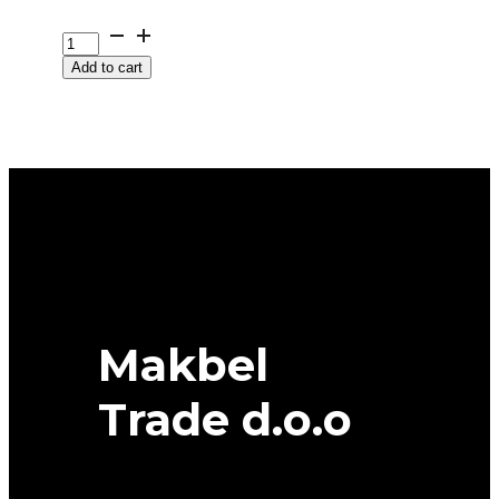
215/60
R
Add to cart
16C
RIKEN
CARGOSPEEDEVO
103/101T
ljetna
quantity
Makbel
Trade d.o.o