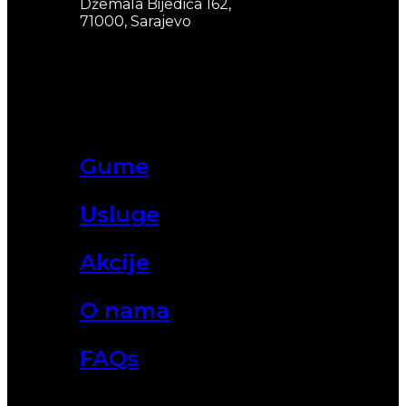
Džemala Bijedića 162,
71000, Sarajevo
Gume
Usluge
Akcije
O nama
FAQs