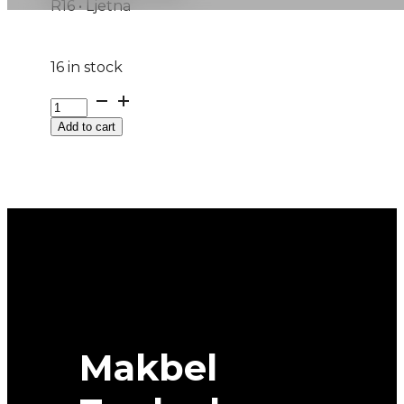
R16 • Ljetna
16 in stock
215/60R16
HECTORRA-
Add to cart
5
99H
MATADOR
quantity
Makbel