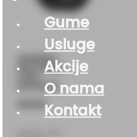
Gume
Usluge
215/60R16
Akcije
HECTORRA-
5 99H
O nama
MATADOR
200
KM
Kontakt
MATADOR • 215/60