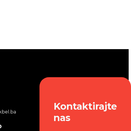
Kontaktirajte
bel.ba
nas
o