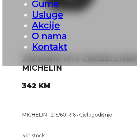
Gume
Usluge
Akcije
O nama
Kontakt
215/60R16 M+S CROSSCLIMA
MICHELIN
342
KM
MICHELIN • 215/60 R16 • Cjelogodišnje
3 in stock