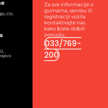
me
Za sve informacije o
gumama, servisu ili
 8h-17h
registraciji vozila
kontaktirajte nas
kako biste dobili
a
ponudu.
033/769-
62,
200
rajevo