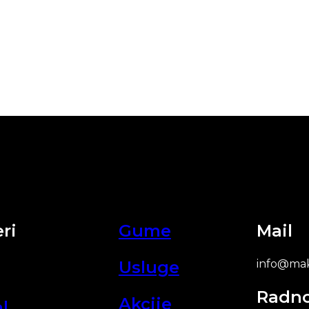
ri
Gume
Mail
Usluge
info@mak
Radn
Akcije
l