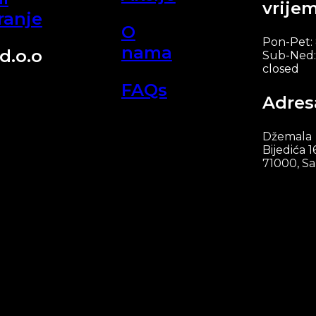
vrije
ranje
O
Pon-Pet:
nama
d.o.o
Sub-Ned:
closed
FAQs
Adres
Džemala
Bijedića 1
71000, Sa