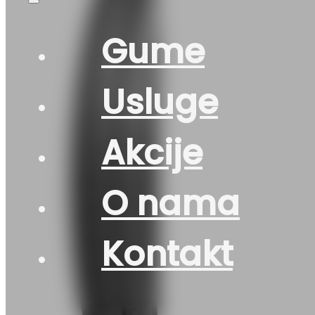
Gume
Usluge
Akcije
O nama
Kontakt