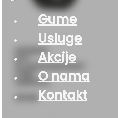
Gume
Usluge
215/65R16
Akcije
M+S
ALLSEASONEXPERT-
O nama
2 98H
UNIROYAL
Kontakt
216
KM