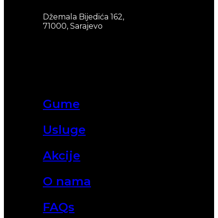
Džemala Bijedića 162,
71000, Sarajevo
Gume
Usluge
Akcije
O nama
FAQs