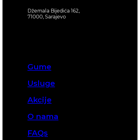
Džemala Bijedića 162,
71000, Sarajevo
Gume
Usluge
Akcije
O nama
FAQs