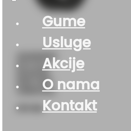
Gume
Usluge
215/65R16C
Akcije
M+S ALL-
SEASON-
O nama
MAX 109T
UNIROYAL
Kontakt
273
KM