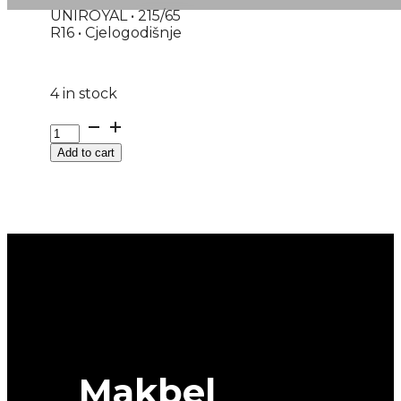
UNIROYAL • 215/65
R16 • Cjelogodišnje
4 in stock
215/65R16C
M+S
Add to cart
ALL-
SEASON-
MAX
109T
UNIROYAL
quantity
Makbel