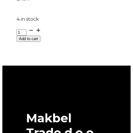
4 in stock
215/70
R
Add to cart
15C
ESKIMO
LT
109/107S
M+S
SAVA
quantity
Makbel
Trade d.o.o