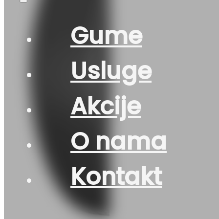
Gume
Usluge
Akcije
O nama
Kontakt