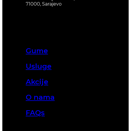
71000, Sarajevo
Gume
Usluge
Akcije
O nama
FAQs