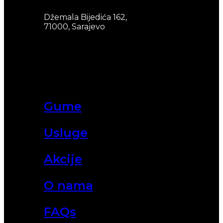
Džemala Bijedića 162,
71000, Sarajevo
Gume
Usluge
Akcije
O nama
FAQs