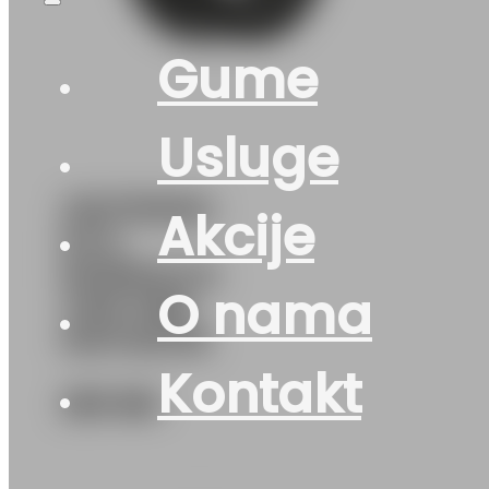
Gume
Usluge
215/75R16C
Akcije
M+S
NORDICCA-
O nama
VAN 116N
MATADOR
Kontakt
253
KM