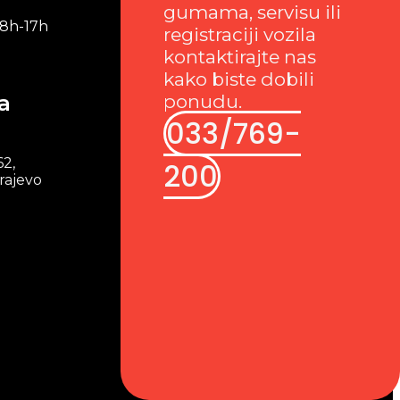
gumama, servisu ili
 8h-17h
registraciji vozila
kontaktirajte nas
kako biste dobili
a
ponudu.
033/769-
62,
200
rajevo