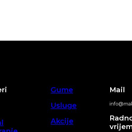
ri
Gume
Mail
Usluge
info@mak
Radn
Akcije
l
vrije
ranje