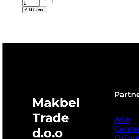
RAINSPORT-
Add to cart
5
88Y
UNIROYAL
quantity
Partne
Makbel
Trade
ASA
Centra
d.o.o
Osigu