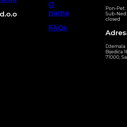
O
Pon-Pet:
nama
d.o.o
Sub-Ned:
closed
FAQs
Adres
Džemala
Bijedića 1
71000, Sa