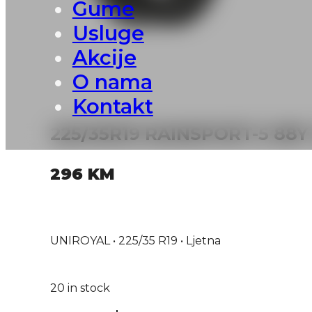
Gume
Usluge
Akcije
O nama
Kontakt
225/35R19 RAINSPORT-5 88
296
KM
UNIROYAL • 225/35 R19 • Ljetna
20 in stock
225/35R19