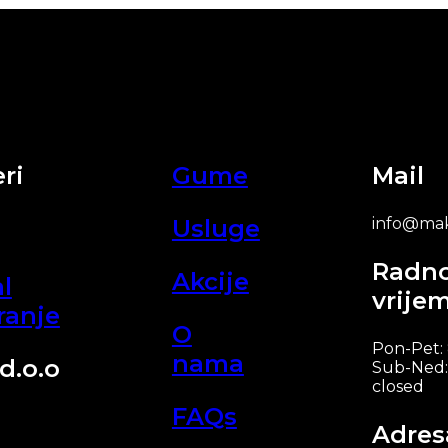
ri
Gume
Mail
Usluge
info@mak
Radn
Akcije
l
vrije
ranje
O
Pon-Pet:
nama
d.o.o
Sub-Ned:
closed
FAQs
Adres