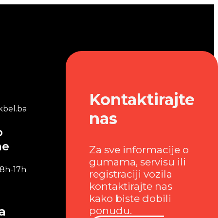
Kontaktirajte
bel.ba
nas
o
me
Za sve informacije o
gumama, servisu ili
 8h-17h
registraciji vozila
kontaktirajte nas
kako biste dobili
a
ponudu.