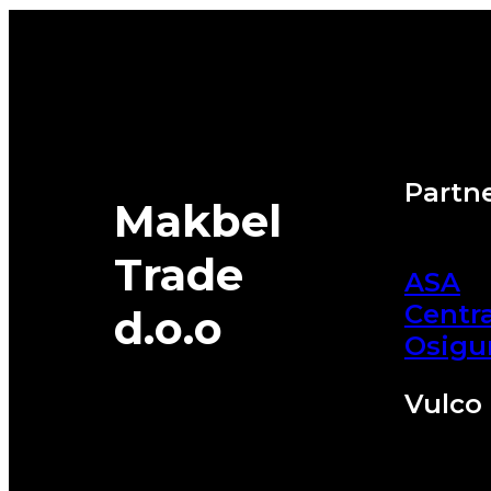
MICHELIN
quantity
Partne
Makbel
Trade
ASA
Centra
d.o.o
Osigu
Vulco 