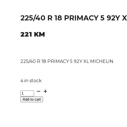
225/40 R 18 PRIMACY 5 92Y 
221
KM
225/40 R 18 PRIMACY 5 92Y XL MICHELIN
4 in stock
225/40
R
Add to cart
18
PRIMACY
5
92Y
XL