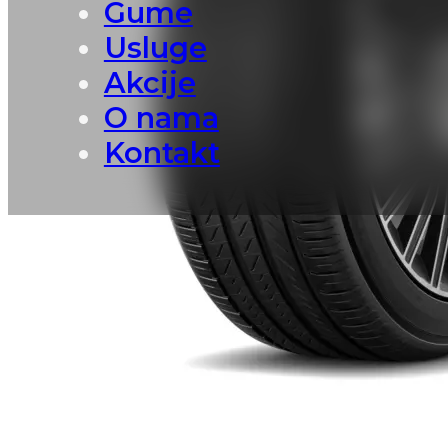
Gume
Usluge
Akcije
O nama
Kontakt