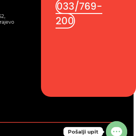
033/769-
62,
200
rajevo
Pošalji upit