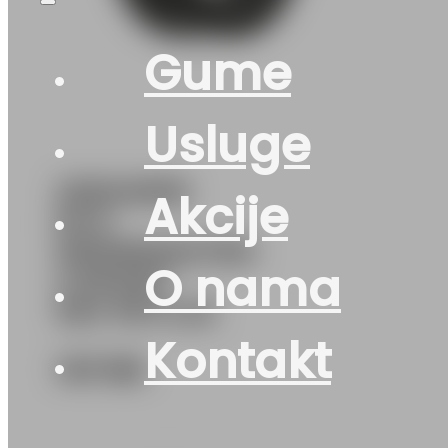
Gume
Usluge
225/40R18
Akcije
M+S
SNOWMASTER-
O nama
2-SPORT
92V PETLAS
Kontakt
147
KM