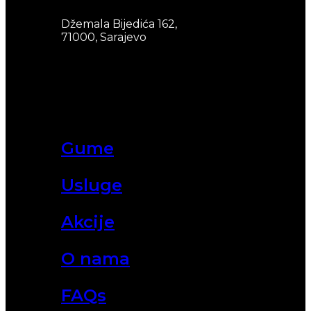
Džemala Bijedića 162,
71000, Sarajevo
Gume
Usluge
Akcije
O nama
FAQs