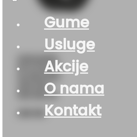
Gume
Usluge
225/40R19
Akcije
M+S PILOT-
ALPIN-PA5
O nama
A29 93V
MICHELIN
Kontakt
458
KM