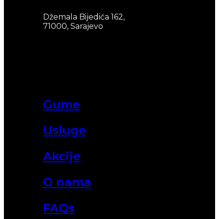
Džemala Bijedića 162,
71000, Sarajevo
Gume
Usluge
Akcije
O nama
FAQs