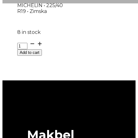
MICHELIN • 225/40
R19 • Zimska
8 in stock
225/40R19
M+S
Add to cart
PILOT-
ALPIN-
PA5
A29
93V
MICHELIN
quantity
Makbel