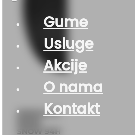
Gume
Usluge
Akcije
O nama
Kontakt
225/45 R 17
RIKEN
SNOW 94H