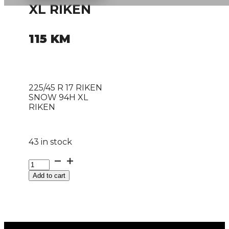
XL RIKEN
115
KM
225/45 R 17 RIKEN
SNOW 94H XL
RIKEN
43 in stock
225/45
R
Add to cart
17
RIKEN
SNOW
94H
XL
RIKEN