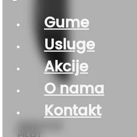
Gume
Usluge
Akcije
O nama
Kontakt
225/45 R 18
PILOT