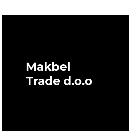
SPORT
5*
95Y
XL
MICHELIN
quantity
Makbel
Trade d.o.o