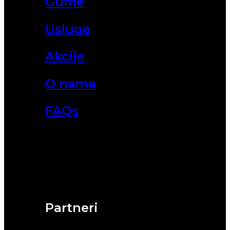
Gume
Usluge
Akcije
O nama
FAQs
Partneri