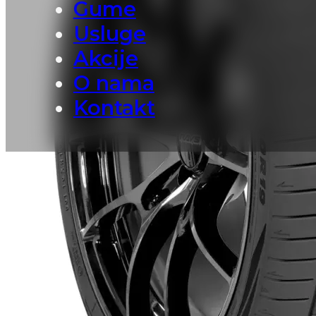
Gume
Usluge
Akcije
O nama
Kontakt