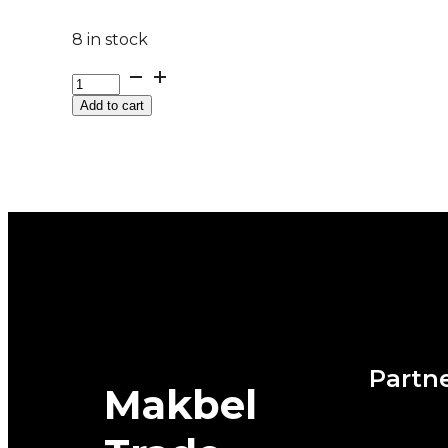
8 in stock
225/45
R
Add to cart
18
PROXES
SPORT
2
95Y
XL
TOYO
quantity
Partne
Makbel