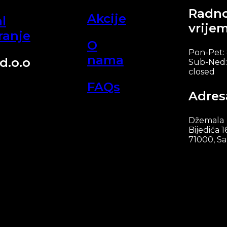
Radn
Akcije
l
vrije
ranje
O
Pon-Pet:
nama
d.o.o
Sub-Ned:
closed
FAQs
Adres
Džemala
Bijedića 1
71000, Sa