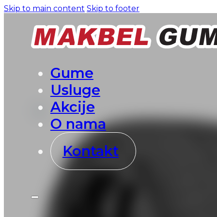
Skip to main content
Skip to footer
Gume
Usluge
Akcije
O nama
Kontakt