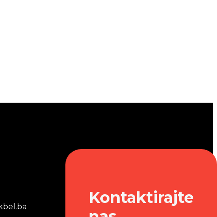
Kontaktirajte
bel.ba
nas