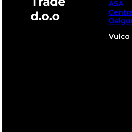
Trade
ASA
Centra
d.o.o
Osigu
Vulco 