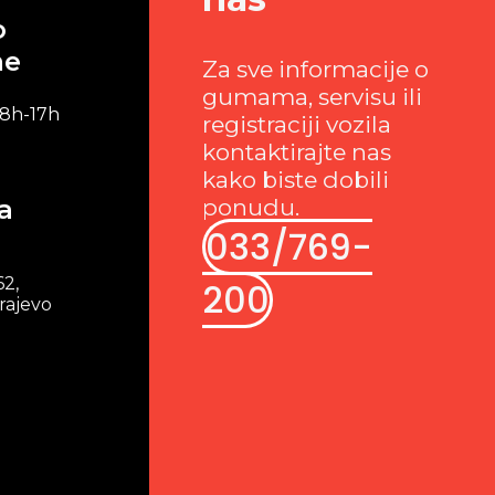
o
me
Za sve informacije o
gumama, servisu ili
 8h-17h
registraciji vozila
kontaktirajte nas
kako biste dobili
a
ponudu.
033/769-
62,
200
rajevo