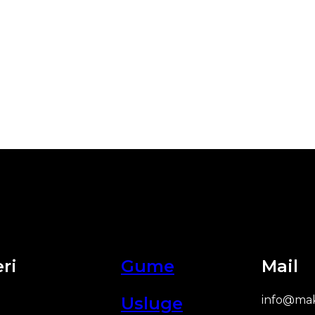
ri
Gume
Mail
Usluge
info@mak