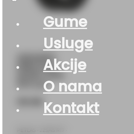
Gume
Usluge
225/45R17
Akcije
PRESTIGE-
SPORT 94W
O nama
PETLAS
132
KM
Kontakt
PETLAS • 225/45 R17 •