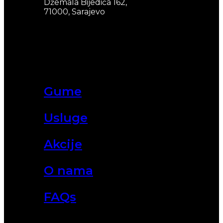
Džemala Bijedića 162,
71000, Sarajevo
Gume
Usluge
Akcije
O nama
FAQs