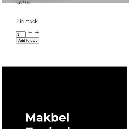
Ljetna
2 in stock
225/45R17
PRESTIGE-
Add to cart
SPORT
94W
PETLAS
quantity
Makbel