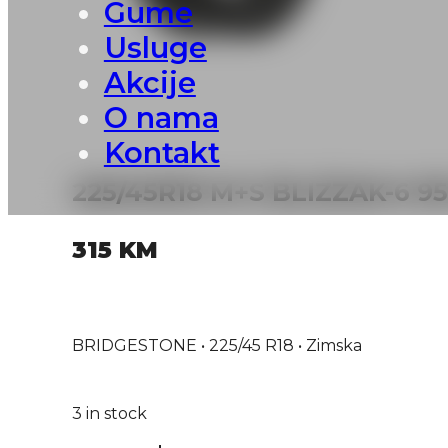
Gume
Usluge
Akcije
O nama
Kontakt
225/45R18 M+S BLIZZAK-6 
315
KM
BRIDGESTONE • 225/45 R18 • Zimska
3 in stock
225/45R18