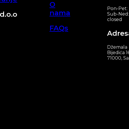
O
Pon-Pet:
nama
d.o.o
Sub-Ned:
closed
FAQs
Adres
Džemala
Bijedića 1
71000, Sa