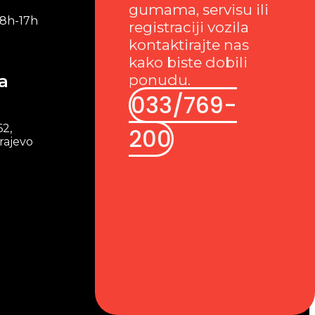
gumama, servisu ili
 8h-17h
registraciji vozila
kontaktirajte nas
kako biste dobili
a
ponudu.
033/769-
62,
200
rajevo