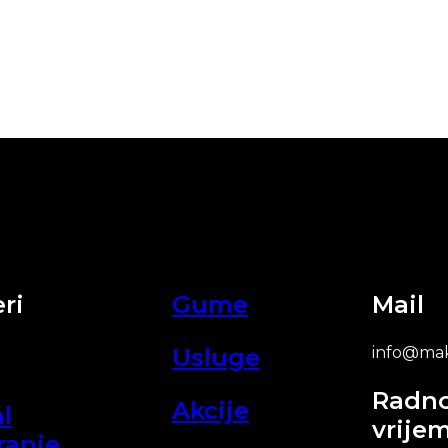
ri
Gume
Mail
Usluge
info@mak
Radn
Akcije
l
vrije
ranje