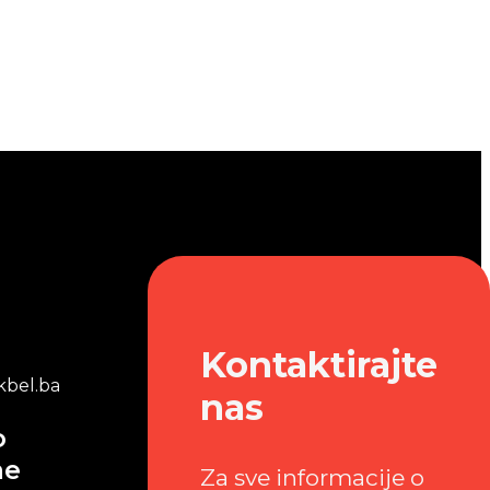
Kontaktirajte
bel.ba
nas
o
me
Za sve informacije o