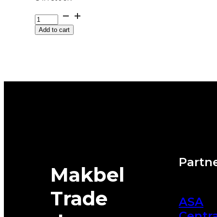
225/45R18
M+S
Add to cart
PILOT-
ALPIN-
PA5
95H
MO
MICHELIN
quantity
Partne
Makbel
Trade
ASA
Centra