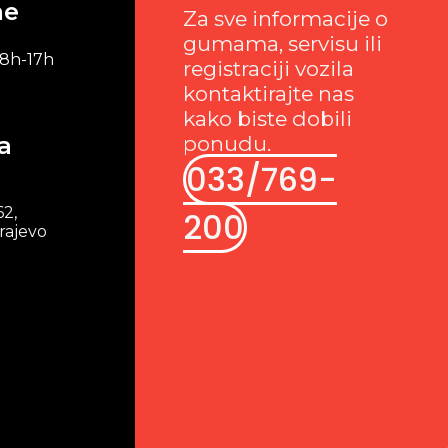
me
Za sve informacije o
gumama, servisu ili
 8h-17h
registraciji vozila
kontaktirajte nas
kako biste dobili
a
ponudu.
033/769-
62,
200
rajevo