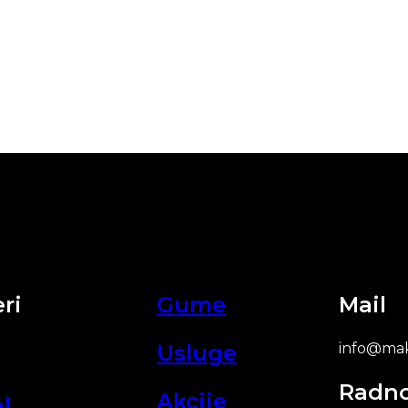
ri
Gume
Mail
Usluge
info@mak
Radn
Akcije
l