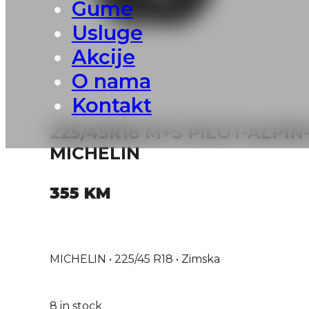
Gume
Usluge
Akcije
O nama
Kontakt
225/45R18 M+S PILOT-ALPIN
MICHELIN
355
KM
MICHELIN • 225/45 R18 • Zimska
8 in stock