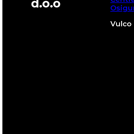
d.o.o
Osigu
Vulco 