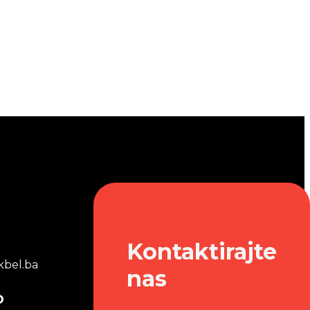
Kontaktirajte
bel.ba
nas
o