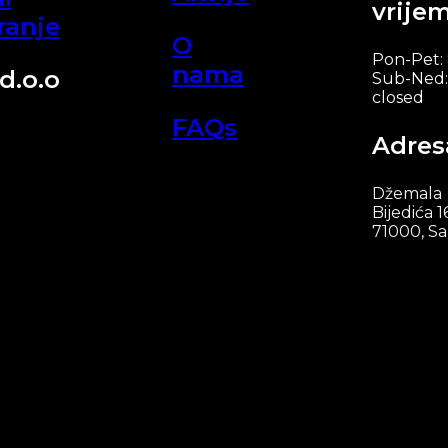
vrije
ranje
O
Pon-Pet:
nama
d.o.o
Sub-Ned:
closed
FAQs
Adres
Džemala
Bijedića 1
71000, Sa