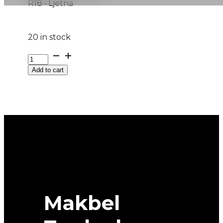
R18 • Ljetna
20 in stock
225/45R18
RAINSPORT-
Add to cart
5
95Y
UNIROYAL
quantity
Makbel