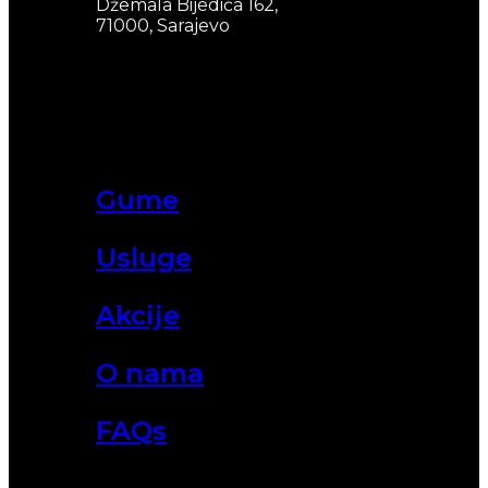
Džemala Bijedića 162,
71000, Sarajevo
Gume
Usluge
Akcije
O nama
FAQs