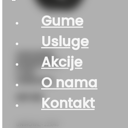
Gume
Usluge
225/45R18
Akcije
RAINSPORT-
5 95Y
O nama
UNIROYAL
267
KM
Kontakt
UNIROYAL • 225/45