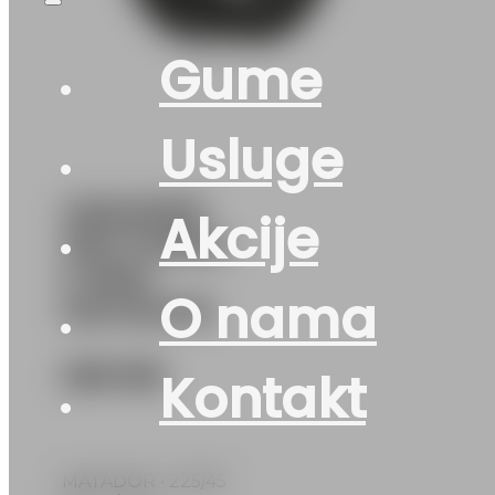
Gume
Usluge
225/45R19
Akcije
HECTORRA-
5 96W
O nama
MATADOR
269
KM
Kontakt
MATADOR • 225/45