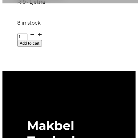
R19 • Ljetna
8 in stock
225/45R19
HECTORRA-
Add to cart
5
96W
MATADOR
quantity
Makbel