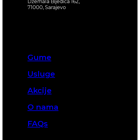
Džemala Bijedića 162,
71000, Sarajevo
Gume
Usluge
Akcije
O nama
FAQs