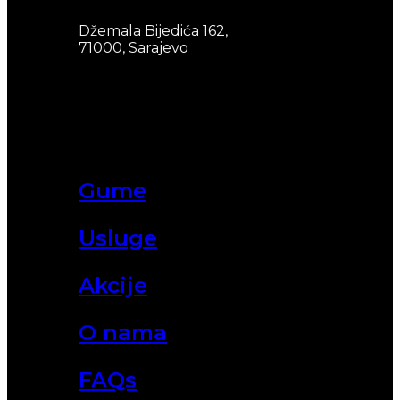
Džemala Bijedića 162,
71000, Sarajevo
Gume
Usluge
Akcije
O nama
FAQs