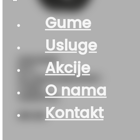
Gume
Usluge
225/45R19
Akcije
M+S
ALLSEASONEXPERT-
O nama
2 96W
UNIROYAL
Kontakt
359
KM