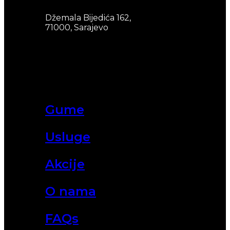
Džemala Bijedića 162,
71000, Sarajevo
Gume
Usluge
Akcije
O nama
FAQs