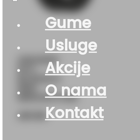
Gume
Usluge
225/45R19
Akcije
M+S
BLIZZAK-6
O nama
96W
BRIDGESTONE
Kontakt
459
KM