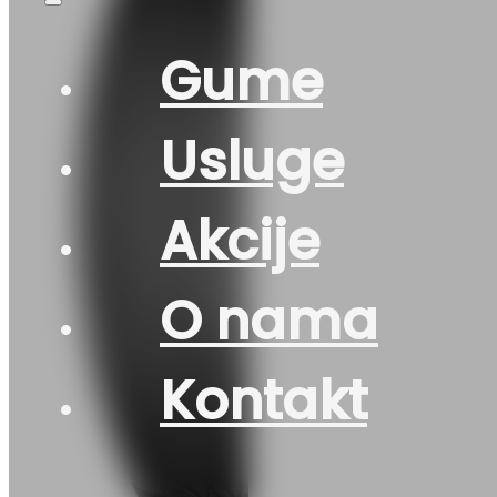
Gume
Usluge
Akcije
O nama
Kontakt