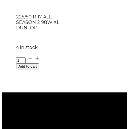
225/50 R 17 ALL
SEASON 2 98W XL
DUNLOP
4 in stock
225/50
R
Add to cart
17
ALL
SEASON
2
98W
XL
DUNLOP
quantity