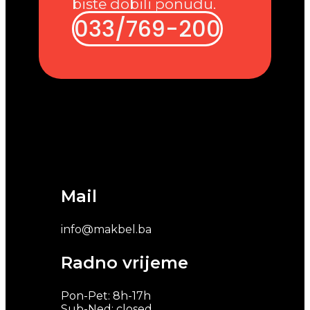
biste dobili ponudu.
033/769-200
Mail
info@makbel.ba
Radno vrijeme
Pon-Pet: 8h-17h
Sub-Ned: closed