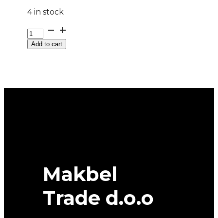
4 in stock
225/50
R
Add to cart
17
ALL
WEATHER
98V
XL
All
season
SAVA
quantity
Makbel
Trade d.o.o