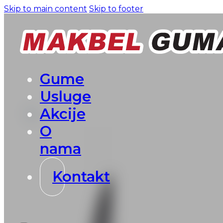
Skip to main content
Skip to footer
Gume
Usluge
Akcije
O
nama
Kontakt