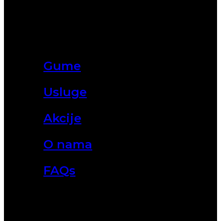
Gume
Usluge
Akcije
O nama
FAQs