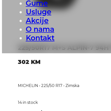
Gume
Usluge
Akcije
O nama
Kontakt
225/50R17 M+S ALPIN-7 94H
302
KM
MICHELIN • 225/50 R17 • Zimska
14 in stock
225/50R17