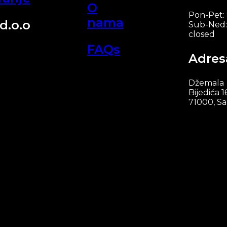
O
Pon-Pet:
nama
d.o.o
Sub-Ned:
closed
FAQs
Adres
Džemala
Bijedića 1
71000, Sa