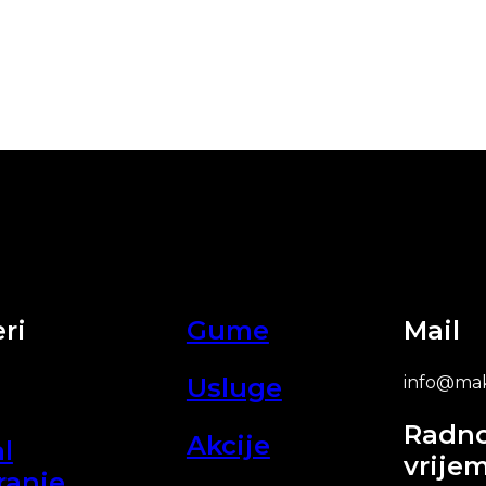
ri
Gume
Mail
Usluge
info@mak
Radn
Akcije
l
vrije
ranje