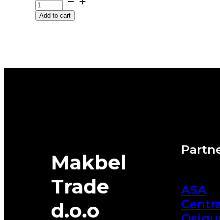
M+S
Add to cart
ALPIN-
7
94H
MICHELIN
quantity
Partne
Makbel
Trade
ASA
Centra
d.o.o
Osigu