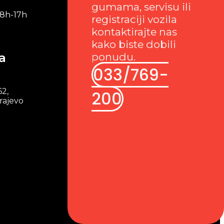
gumama, servisu ili
 8h-17h
registraciji vozila
kontaktirajte nas
kako biste dobili
a
ponudu.
033/769-
62,
200
rajevo