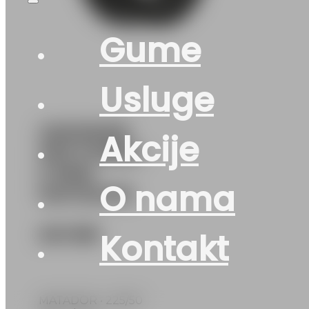
Gume
Usluge
225/50R18
Akcije
HECTORRA-
5 99W
O nama
MATADOR
241
KM
Kontakt
MATADOR • 225/50