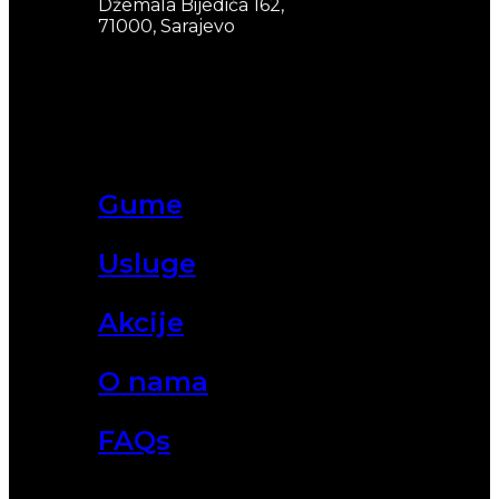
Džemala Bijedića 162,
71000, Sarajevo
Gume
Usluge
Akcije
O nama
FAQs