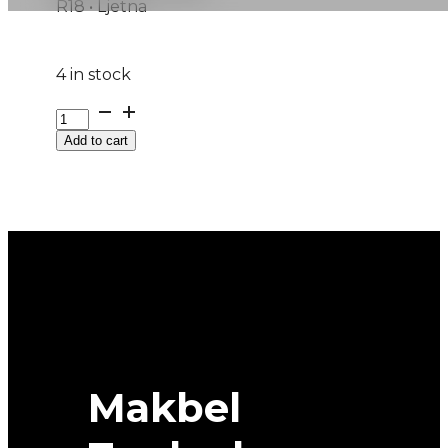
R18 • Ljetna
4 in stock
225/50R18
HECTORRA-
Add to cart
5
99W
MATADOR
quantity
Makbel