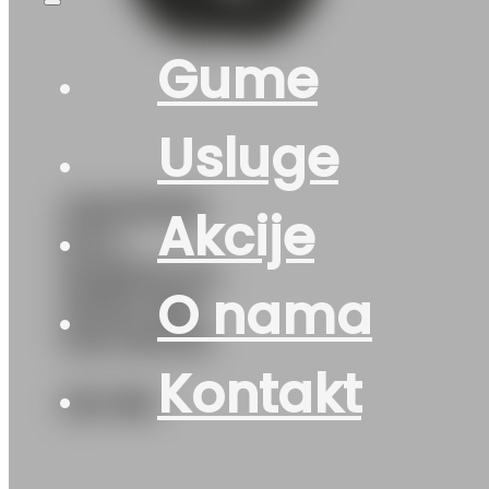
Gume
Usluge
225/50R18
Akcije
M+S
NORDICCA-
O nama
MP93 99V
MATADOR
Kontakt
221
KM