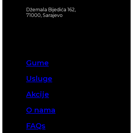
Džemala Bijedića 162,
71000, Sarajevo
Gume
Usluge
Akcije
O nama
FAQs