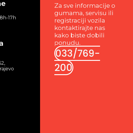
me
Za sve informacije o
gumama, servisu ili
 8h-17h
registraciji vozila
kontaktirajte nas
kako biste dobili
a
ponudu.
033/769-
62,
200
rajevo