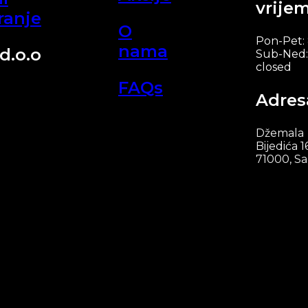
vrije
ranje
O
Pon-Pet:
nama
d.o.o
Sub-Ned:
closed
FAQs
Adres
Džemala
Bijedića 1
71000, Sa