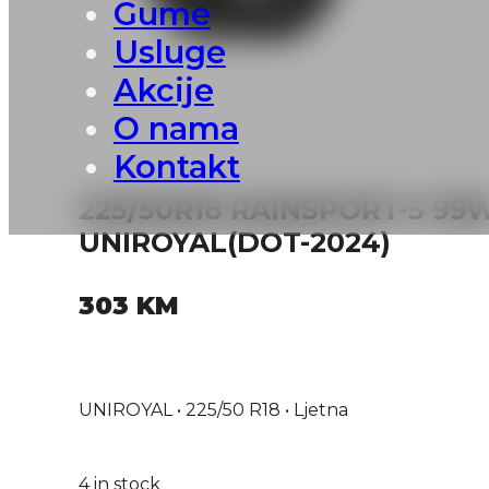
Gume
Usluge
Akcije
O nama
Kontakt
225/50R18 RAINSPORT-5 99
UNIROYAL(DOT-2024)
303
KM
UNIROYAL • 225/50 R18 • Ljetna
4 in stock