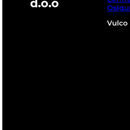
d.o.o
Osigu
Vulco 