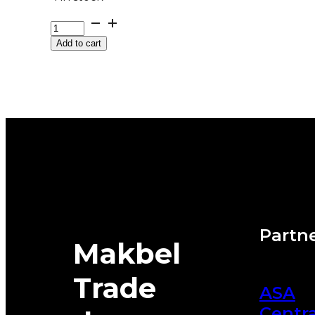
225/50R18
RAINSPORT-
Add to cart
5
99W
UNIROYAL(DOT-
2024)
quantity
Partne
Makbel
Trade
ASA
Centra