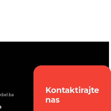
Kontaktirajte
bel.ba
nas
o