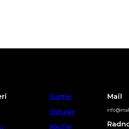
ri
Gume
Mail
Usluge
info@mak
Radn
Akcije
l