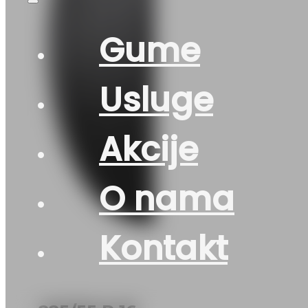
Gume
Usluge
Akcije
O nama
Kontakt