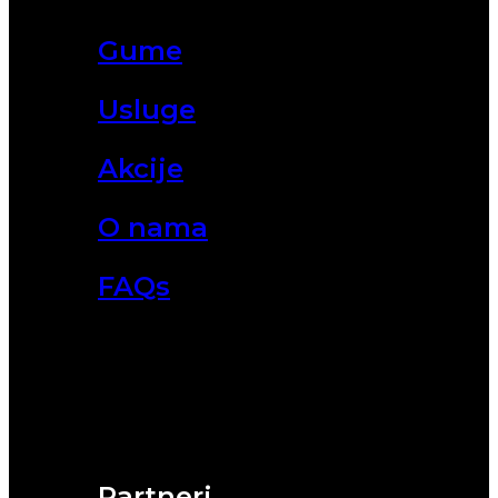
Gume
Usluge
Akcije
O nama
FAQs
Partneri