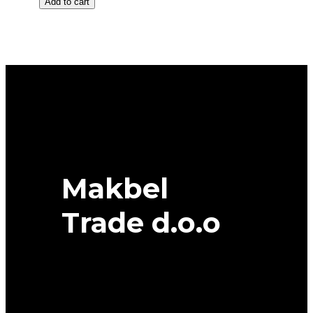
Add to cart
16
COOPER
SUMMER
95V
COOPER
quantity
Makbel
Trade d.o.o