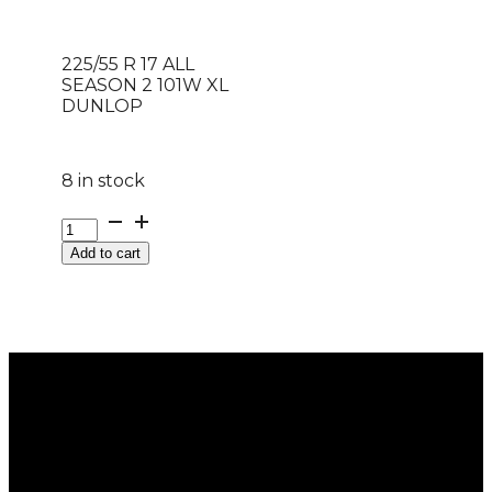
225/55 R 17 ALL
SEASON 2 101W XL
DUNLOP
8 in stock
225/55
R
Add to cart
17
ALL
SEASON
2
101W
XL
DUNLOP
quantity