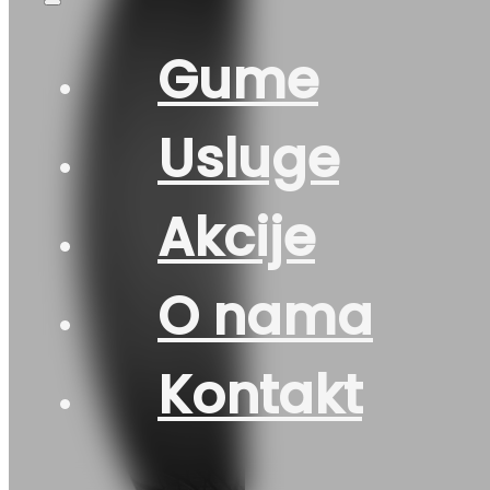
Gume
Usluge
Akcije
O nama
Kontakt