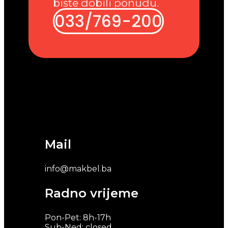
biste dobili ponudu.
033/769-200
Mail
info@makbel.ba
Radno vrijeme
Pon-Pet: 8h-17h
Sub-Ned: closed