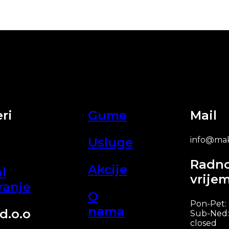
ri
Gume
Mail
Usluge
info@mak
Radn
Akcije
l
vrije
ranje
O
Pon-Pet:
nama
d.o.o
Sub-Ned:
closed