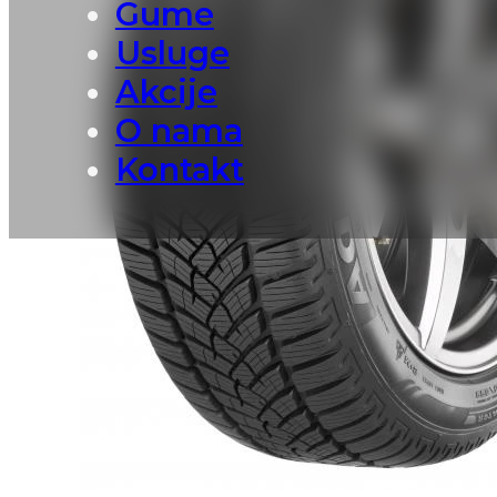
Gume
Usluge
Akcije
O nama
Kontakt