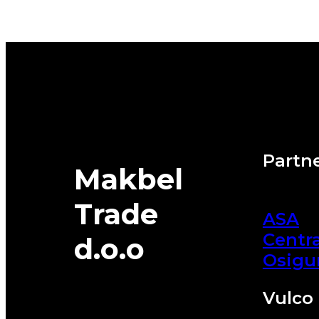
HP
2
101V
XL
FULDA
quantity
Partne
Makbel
Trade
ASA
Centra
d.o.o
Osigu
Vulco 