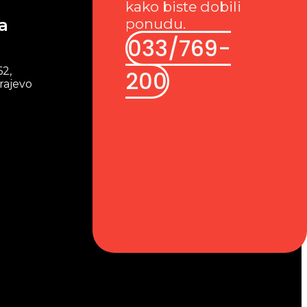
kako biste dobili
a
ponudu.
033/769-
62,
200
rajevo