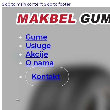
Skip to main content
Skip to footer
Gume
Usluge
Akcije
O nama
Kontakt