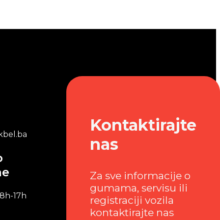
Kontaktirajte
bel.ba
nas
o
me
Za sve informacije o
gumama, servisu ili
 8h-17h
registraciji vozila
kontaktirajte nas