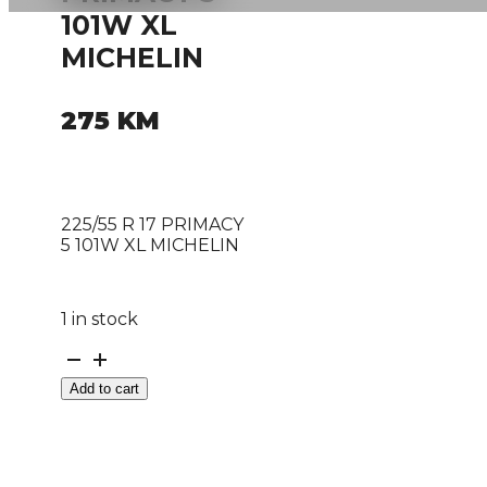
101W XL
MICHELIN
275
KM
225/55 R 17 PRIMACY
5 101W XL MICHELIN
1 in stock
225/55
R
Add to cart
17
PRIMACY
5
101W
XL