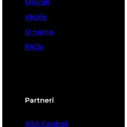
Usluge
Akcije
O nama
FAQs
Partneri
ASA Central