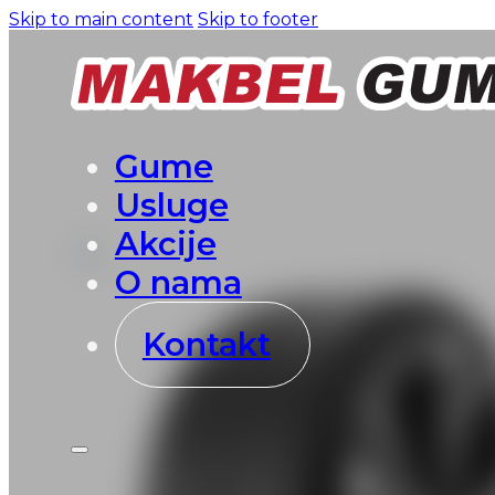
Skip to main content
Skip to footer
Gume
Usluge
Akcije
O nama
Kontakt