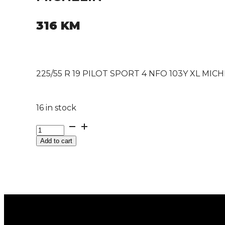
316
KM
225/55 R 19 PILOT SPORT 4 NFO 103Y XL MIC
16 in stock
225/55
R
Add to cart
19
PILOT
SPORT
4
NFO
103Y
XL
MICHELIN
quantity