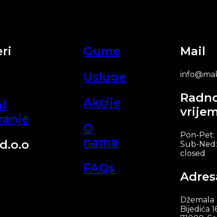
ri
Gume
Mail
Usluge
info@mak
Radn
Akcije
l
vrije
ranje
O
Pon-Pet:
nama
d.o.o
Sub-Ned:
closed
FAQs
Adres
Džemala
Bijedića 1