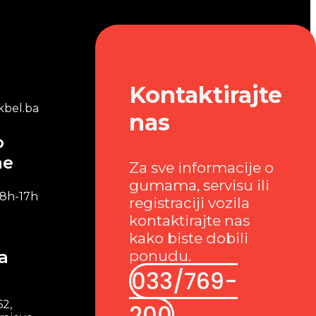
Kontaktirajte
bel.ba
nas
o
me
Za sve informacije o
gumama, servisu ili
 8h-17h
registraciji vozila
kontaktirajte nas
kako biste dobili
a
ponudu.
033/769-
62,
200