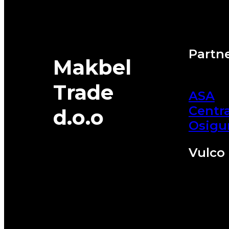
Partne
Makbel
Trade
ASA
Centra
d.o.o
Osigu
Vulco 