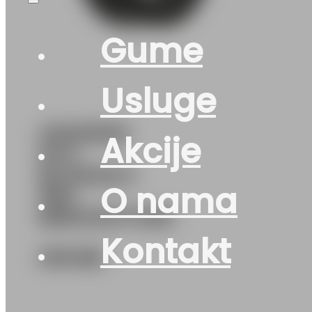
Gume
Usluge
225/55R16
Akcije
M+S
BLIZZAK-6
O nama
99H
BRIDGESTONE
Kontakt
276
KM