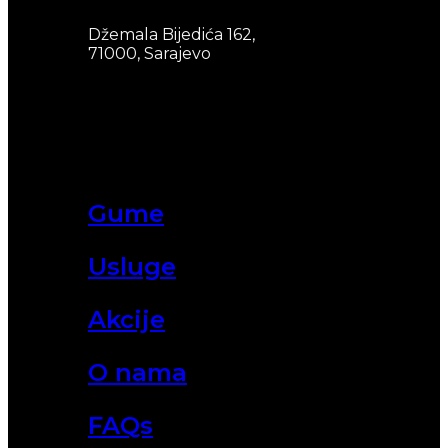
Džemala Bijedića 162,
71000, Sarajevo
Gume
Usluge
Akcije
O nama
FAQs