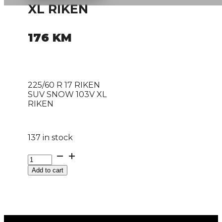
XL RIKEN
176
KM
225/60 R 17 RIKEN
SUV SNOW 103V XL
RIKEN
137 in stock
225/60
R
Add to cart
17
RIKEN
SUV
SNOW
103V
XL