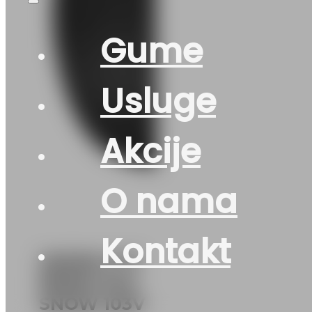
Gume
Usluge
Akcije
O nama
Kontakt
225/60 R 17
RIKEN SUV
SNOW 103V