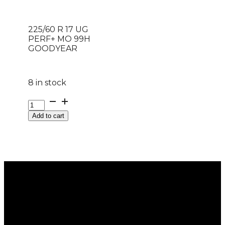
225/60 R 17 UG
PERF+ MO 99H
GOODYEAR
8 in stock
225/60
R
Add to cart
17
UG
PERF+
MO
99H
GOODYEAR
quantity