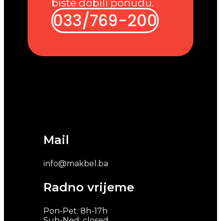
biste dobili ponudu.
033/769-200
Mail
info@makbel.ba
Radno vrijeme
Pon-Pet: 8h-17h
Sub-Ned: closed