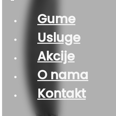
Gume
Usluge
Akcije
O nama
Kontakt